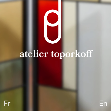
atelier toporkoff
Fr
En